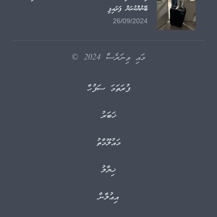
ބޭނުންކުރަން ފަށައިފި
26/09/2024
މައި ވިނަރެސް 2024 ©
ފުރަތަމަ ސަފުހާ
ޚަބަރު
މައުލޫމާތު
ޚިޔާލު
އިޢުލާން