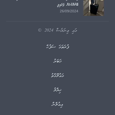
ބޭނުންކުރަން ފަށައިފި
26/09/2024
މައި ވިނަރެސް 2024 ©
ފުރަތަމަ ސަފުހާ
ޚަބަރު
މައުލޫމާތު
ޚިޔާލު
އިޢުލާން