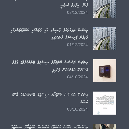
ފެނުގެ ހިދުމަތް ކެނޑެނީ
02/12/2024
ވިނަރެސް ޓަވަރުތަކުގެ ޕާރކިންގ އާއި ގުޅުންހުރި ކަންބޮޑުވުންތަކާއި
ގުޅިގެން ޕެޓިޝަނެއް ހުށަހަޅައިފި
01/12/2024
ވިނަރެސް އެކްސެސް ކޮންޓްރޯލް ސިސްޓަމް ބޭނުންކުރުމުގެ އާއްމު
އުސޫލަށް އަމަލުކުރަން ފަށައިފި
04/10/2024
ވިނަރެސް އެކްސެސް ކޮންޓްރޯލް ސިސްޓަމް ބޭނުންކުރުމުގެ އާންމު
އުސޫލު
03/10/2024
ވިނަރެސްގައި (ބޭނުން ނުކުރެވޭ) އެކްސެސް ކޮންޓްރޯލް ސިސްޓަމް