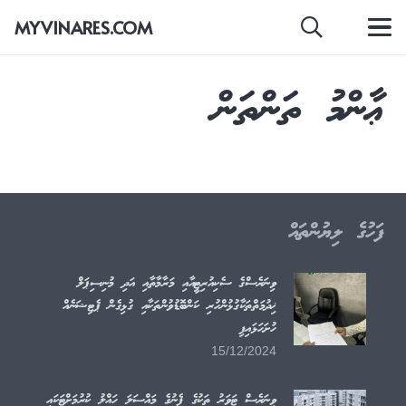
MYVINARES.COM
ޢާންމު ތަންތަން
ޤާނޫނު / ގަވާއިދު / އުޞޫލު / ގައިޑްލައިން
2 years ago
ވިނަރެސް މަޝްރޫޢުގެ އެއްމެދު ޢިމާރާތްތަކުގެ ޢާންމު ތަަންތަނާއި
ވަޞީލަތްތައް ބޭނުންކުރުމާ ބެހޭ އުޞޫލު
ފަހުގެ ލިޔުންތައް
ވިނަރެސްގެ ސެކިއުރިޓީއާއި މަރާމާތާއި އަދި މުނިސިޕަލް
ޚިދުމަތްތަކާގުޅުންހުރި ކަންބޮޑުވުންތަކާއި ގުޅިގެން ޕެޓިޝަނެއް
ހުށަހަޅައިފި
15/12/2024
ވިނަރެސް ޓަވަރު ތަކުގެ ފެނުގެ މައްސަލަ ހައްލު ކުރުމަށްޓަކައި