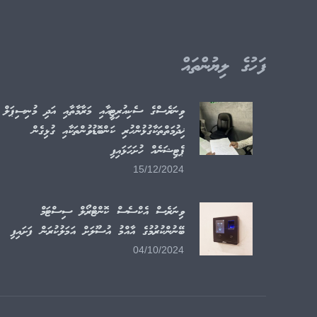
ފަހުގެ ލިޔުންތައް
ވިނަރެސްގެ ސެކިއުރިޓީއާއި މަރާމާތާއި އަދި މުނިސިޕަލް
ޚިދުމަތްތަކާގުޅުންހުރި ކަންބޮޑުވުންތަކާއި ގުޅިގެން
ޕެޓިޝަނެއް ހުށަހަޅައިފި
15/12/2024
ވިނަރެސް އެކްސެސް ކޮންޓްރޯލް ސިސްޓަމް
ބޭނުންކުރުމުގެ އާއްމު އުސޫލަށް އަމަލުކުރަން ފަށައިފި
04/10/2024