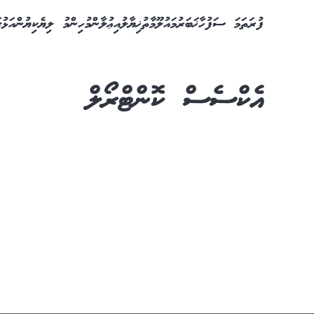
ފުރަތަމަ ސަފުހާ
ޚަބަރު
މައުލޫމާތު
ޚިޔާލު
އިޢުލާން
މުހިންމު ލިޔެކިޔުން
އަޅު
އެކްސެސް ކޮންޓްރޯލް
ޚިޔާލު
2 years ago
ނަަމަނަމަ އެކްސެސް ޓެގް ނަކަލު ނުކުރާތި!
ޚަބަރު
2 years ago
10،000 ރުފިޔާއިން ޖޫރިމަނާ!
ވިނަރެސްގައި (ބޭނުން ނުކުރެވޭ) އެކްސެސް
އިޢުލާން
2 years ago
ކޮންޓްރޯލް ސިސްޓަމް ބޭނުންކުރަން ފަށައިފި
ވިނަރެސް ފުލެޓުތަކުގެ އެކްސެސް ކޮންޓްރޯލް
ޚަބަރު
2 years ago
ސިސްޓަމް އަލުން ބޭނުންކުރަން ފަށަނީ
ވިނަރެސްގެ އެކްސެސް ސިސްޓަމް
ބޭނުންކުރަން ފަށަނީ