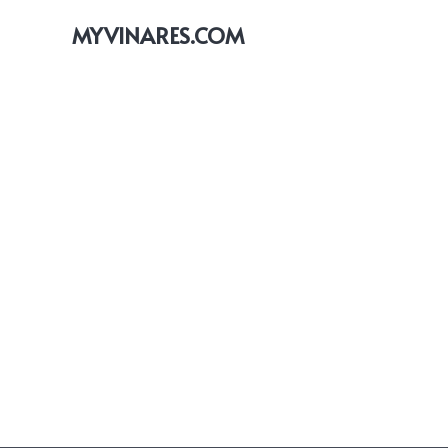
MYVINARES.COM
އިޢުލާން
2 years ago
ވިނަރެސް އެކްސެސް ކޮންޓްރޯލް ސިސްޓަމް
ޚިޔާލު
2 years ago
ބޭނުންކުރުމުގެ އާންމު އުސޫލު
ވިނަރެސްގެ އެކްސެސް ކޮންޓްރޯލް
ޚަބަރު
2 years ago
ސިސްޓަމަށް ވީ ކިހިނެތް؟
ވިނަރެސް ފުލެޓުތަކުގެ އެކްސެސް ކޮންޓްރޯލް
އިޢުލާން
2 years ago
ސިސްޓަމް ބޭނުންކުރަން ފަށައިފި
ވިނަރެސް އެޕާޓްމަންޓްތަކުގެ އެކްސެސް ޓެގް
ދޫކުރަން ފަށައިފި