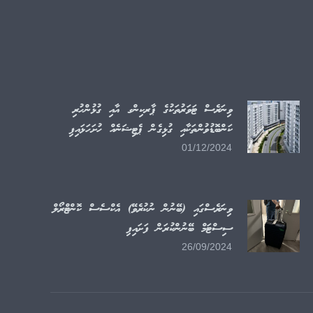
ވިނަރެސް ޓަވަރުތަކުގެ ޕާރކިންގ އާއި ގުޅުންހުރި
ކަންބޮޑުވުންތަކާއި ގުޅިގެން ޕެޓިޝަނެއް ހުށަހަޅައިފި
01/12/2024
ވިނަރެސްގައި (ބޭނުން ނުކުރެވޭ) އެކްސެސް ކޮންޓްރޯލް
ސިސްޓަމް ބޭނުންކުރަން ފަށައިފި
26/09/2024