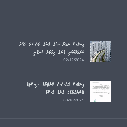
ވިނަރެސް ޓަވަރު ތަކުގެ ފެނުގެ މައްސަލަ ހައްލު
ކުރުމަށްޓަކައި ފެނުގެ ހިދުމަތް ކެނޑެނީ
02/12/2024
ވިނަރެސް އެކްސެސް ކޮންޓްރޯލް ސިސްޓަމް
ބޭނުންކުރުމުގެ އާންމު އުސޫލު
03/10/2024